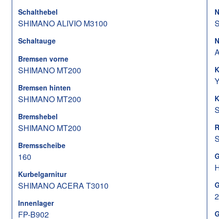
Schalthebel
N
SHIMANO ALIVIO M3100
Schaltauge
N
Bremsen vorne
SHIMANO MT200
K
Bremsen hinten
SHIMANO MT200
K
S
Bremshebel
SHIMANO MT200
R
Bremsscheibe
160
G
Kurbelgarnitur
SHIMANO ACERA T3010
G
2
Innenlager
FP-B902
G