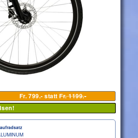
Fr. 799.- statt
Fr. 1199.-
isen!
aufradsatz
ALUMINUM