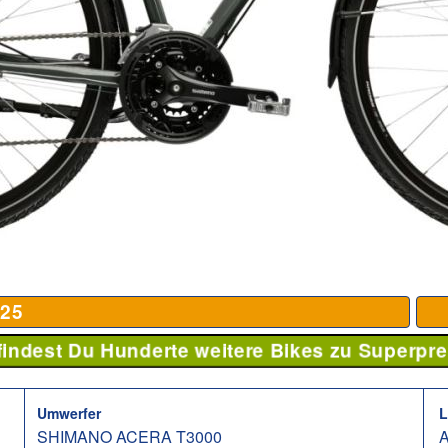
25
 findest Du Hunderte weitere Bikes zu Superpre
Umwerfer
L
SHIMANO ACERA T3000