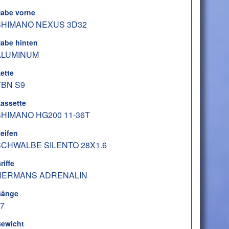
abe vorne
SHIMANO NEXUS 3D32
abe hinten
ALUMINUM
ette
YBN S9
assette
HIMANO HG200 11-36T
eifen
SCHWALBE SILENTO 28X1.6
riffe
HERMANS ADRENALIN
änge
7
ewicht