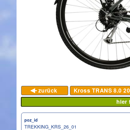
zurück
Kross TRANS 8.0
20
hier
poz_id
TREKKING_KRS_26_01