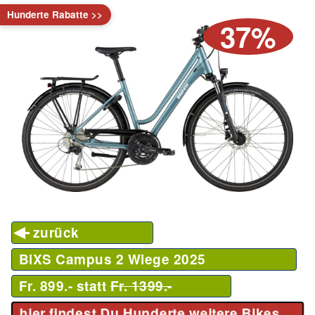
Hunderte Rabatte >>
37%
zurück
BiXS Campus 2 Wiege
2025
Fr. 899.- statt
Fr. 1399.-
hier findest Du Hunderte weitere Bikes