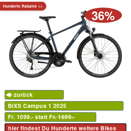
Hunderte Rabatte >>
36%
zurück
BiXS Campus 1
2025
Fr. 1099.- statt
Fr. 1699.-
hier findest Du Hunderte weitere Bikes