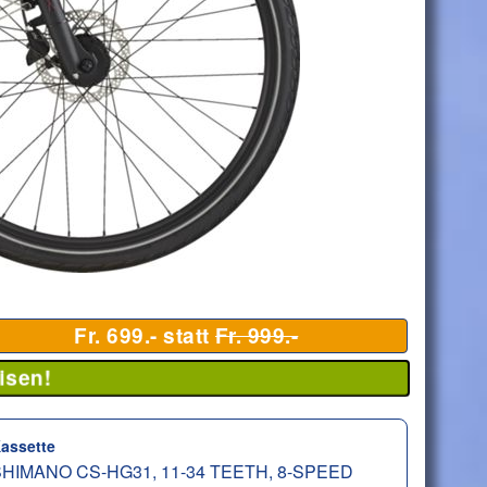
Fr. 699.- statt
Fr. 999.-
isen!
assette
HIMANO CS-HG31, 11-34 TEETH, 8-SPEED