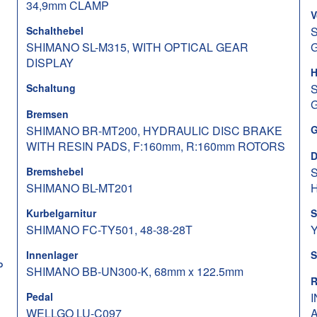
34,9mm CLAMP
V
Schalthebel
SHIMANO SL-M315, WITH OPTICAL GEAR
DISPLAY
H
Schaltung
Bremsen
SHIMANO BR-MT200, HYDRAULIC DISC BRAKE
G
WITH RESIN PADS, F:160mm, R:160mm ROTORS
D
Bremshebel
S
SHIMANO BL-MT201
Kurbelgarnitur
S
SHIMANO FC-TY501, 48-38-28T
Y
Innenlager
S
P
SHIMANO BB-UN300-K, 68mm x 122.5mm
R
Pedal
WELLGO LU-C097