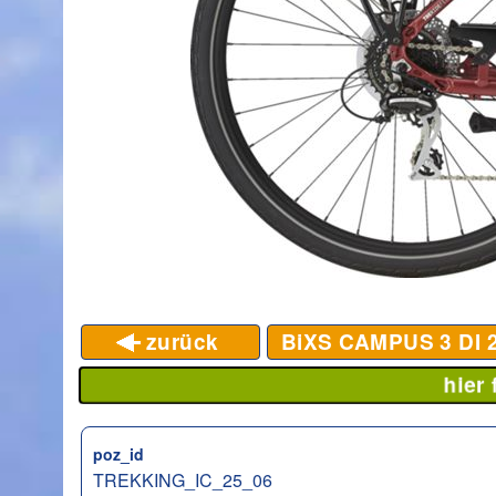
zurück
BiXS CAMPUS 3 DI
2
hier
poz_id
TREKKING_IC_25_06