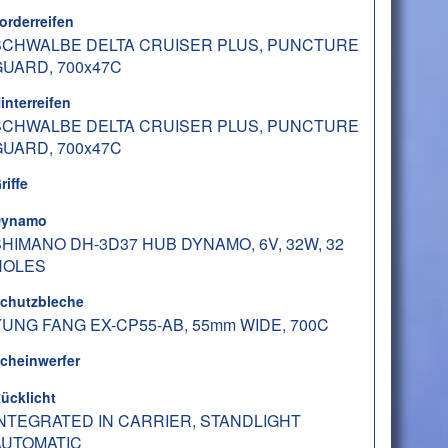
orderreifen
SCHWALBE DELTA CRUISER PLUS, PUNCTURE
GUARD, 700x47C
interreifen
SCHWALBE DELTA CRUISER PLUS, PUNCTURE
GUARD, 700x47C
riffe
ynamo
HIMANO DH-3D37 HUB DYNAMO, 6V, 32W, 32
HOLES
chutzbleche
UNG FANG EX-CP55-AB, 55mm WIDE, 700C
cheinwerfer
ücklicht
INTEGRATED IN CARRIER, STANDLIGHT
AUTOMATIC