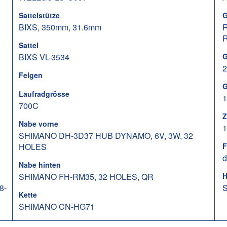
Sattelstütze
G
BIXS, 350mm, 31.6mm
Sattel
BIXS VL-3534
G
2
Felgen
G
Laufradgrösse
1
700C
Z
Nabe vorne
1
SHIMANO DH-3D37 HUB DYNAMO, 6V, 3W, 32
HOLES
F
d
Nabe hinten
SHIMANO FH-RM35, 32 HOLES, QR
H
8-
S
Kette
SHIMANO CN-HG71