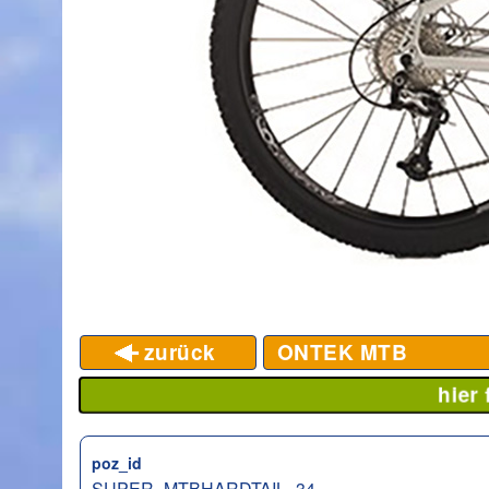
zurück
ONTEK MTB
hier
poz_id
SUPER_MTBHARDTAIL_34