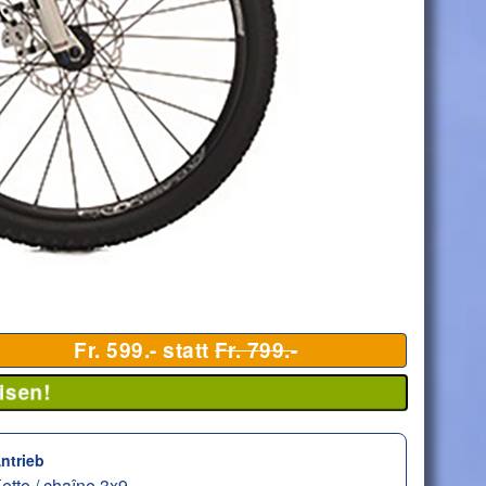
Fr. 599.- statt
Fr. 799.-
isen!
ntrieb
ette / chaîne 3x9