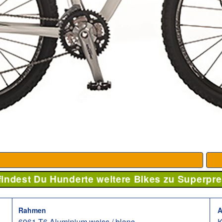
 findest Du Hunderte weitere Bikes zu Superpre
Rahmen
A
6061-T6 Aluminium weiss / blanc
K