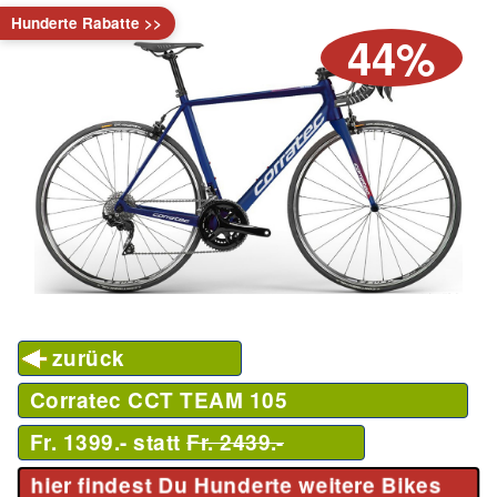
Hunderte Rabatte >>
44%
zurück
Corratec CCT TEAM 105
Fr. 1399.- statt
Fr. 2439.-
hier findest Du Hunderte weitere Bikes