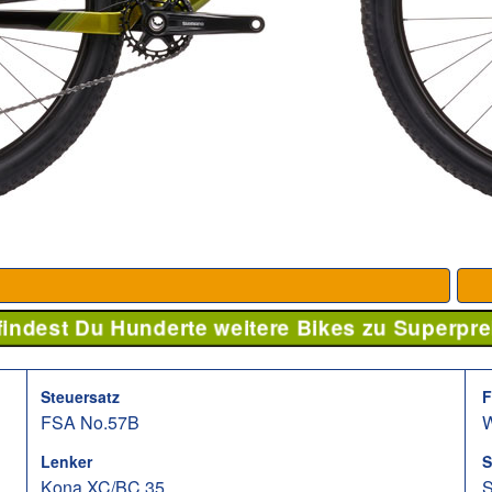
 findest Du Hunderte weitere Bikes zu Superpre
Steuersatz
F
FSA No.57B
W
Lenker
S
Kona XC/BC 35
S