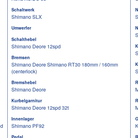
Schaltwerk
N
Shimano SLX
S
Umwerfer
N
S
Schalthebel
Shimano Deore 12spd
K
S
Bremsen
Shimano Deore Shimano RT30 180mm / 160mm
K
(centerlock)
S
Bremshebel
R
Shimano Deore
M
Kurbelgarnitur
R
Shimano Deore 12spd 32t
M
Innenlager
G
ed
Shimano PF92
K
Pedal
R