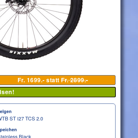
Fr. 1699.- statt
Fr. 2899.-
isen!
elgen
TB ST i27 TCS 2.0
peichen
tainless Black