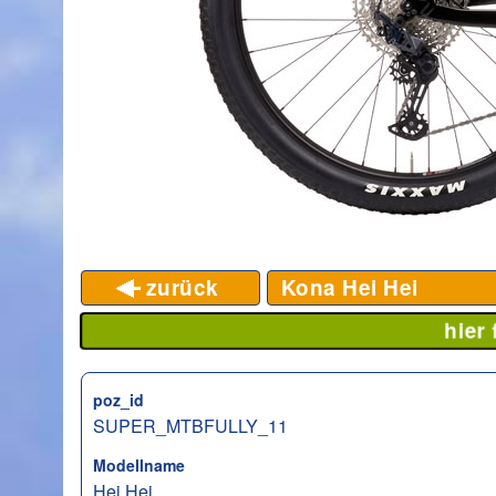
zurück
Kona Hei Hei
hier
poz_id
SUPER_MTBFULLY_11
Modellname
Hei Hei