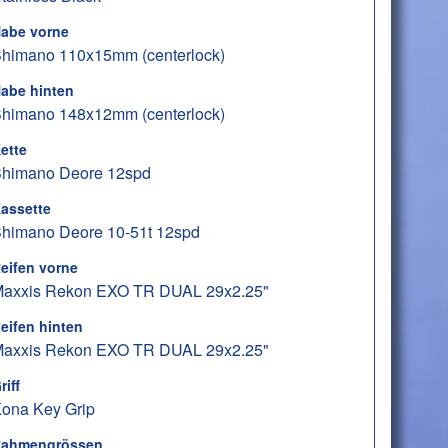
abe vorne
himano 110x15mm (centerlock)
abe hinten
himano 148x12mm (centerlock)
ette
himano Deore 12spd
assette
himano Deore 10-51t 12spd
eifen vorne
axxis Rekon EXO TR DUAL 29x2.25"
eifen hinten
axxis Rekon EXO TR DUAL 29x2.25"
riff
ona Key Grip
ahmengrössen