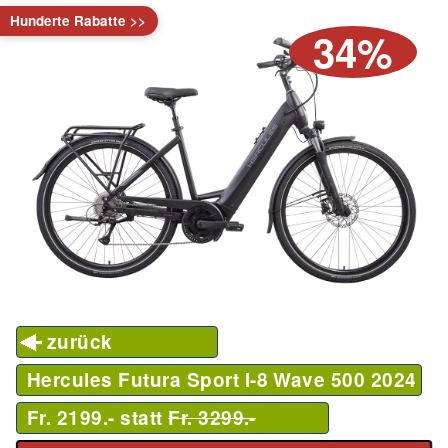
Hunderte Rabatte >>
34%
zurück
Hercules Futura Sport I-8 Wave 500
2024
Fr. 2199.- statt
Fr. 3299.-