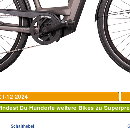
 I-12
2024
 findest Du Hunderte weitere Bikes zu Superpre
Schalthebel
G