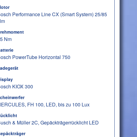
otor
osch Performance Line CX (Smart System) 25/85
Nm
rehmoment
85 Nm
atterie
osch PowerTube Horizontal 750
adegerät
isplay
osch KIOX 300
cheinwerfer
ERCULES, FH 100, LED, bis zu 100 Lux
ücklicht
usch & Müller 2C, Gepäckträgerrücklicht LED
epäckträger