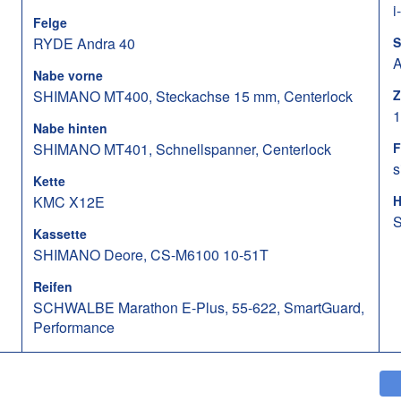
i
Felge
RYDE Andra 40
S
A
Nabe vorne
SHIMANO MT400, Steckachse 15 mm, Centerlock
Z
1
Nabe hinten
SHIMANO MT401, Schnellspanner, Centerlock
F
s
Kette
KMC X12E
H
S
Kassette
SHIMANO Deore, CS-M6100 10-51T
Reifen
SCHWALBE Marathon E-Plus, 55-622, SmartGuard,
Performance