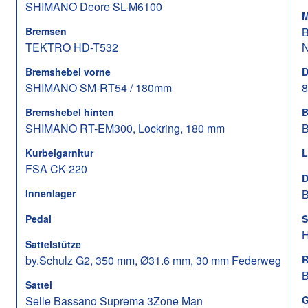
SHIMANO Deore SL-M6100
M
Bremsen
B
TEKTRO HD-T532
Bremshebel vorne
D
SHIMANO SM-RT54 / 180mm
Bremshebel hinten
B
SHIMANO RT-EM300, Lockring, 180 mm
B
Kurbelgarnitur
L
FSA CK-220
D
Innenlager
B
Pedal
S
H
Sattelstütze
by.Schulz G2, 350 mm, Ø31.6 mm, 30 mm Federweg
R
B
Sattel
Selle Bassano Suprema 3Zone Man
G