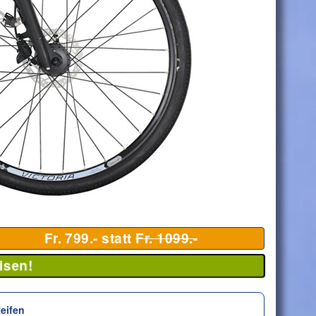
Fr. 799.- statt
Fr. 1099.-
isen!
eifen