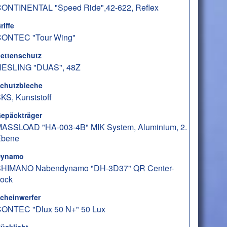
ONTINENTAL "Speed Ride",42-622, Reflex
riffe
ONTEC "Tour Wing"
ettenschutz
ESLING "DUAS", 48Z
chutzbleche
KS, Kunststoff
epäckträger
ASSLOAD "HA-003-4B" MIK System, Aluminium, 2.
Ebene
ynamo
HIMANO Nabendynamo "DH-3D37" QR Center-
ock
cheinwerfer
ONTEC "Dlux 50 N+" 50 Lux