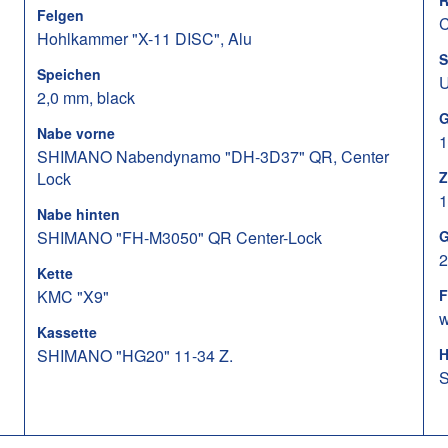
R
Felgen
C
Hohlkammer "X-11 DISC", Alu
S
Speichen
U
2,0 mm, black
G
Nabe vorne
1
SHIMANO Nabendynamo "DH-3D37" QR, Center
Lock
Z
1
Nabe hinten
SHIMANO "FH-M3050" QR Center-Lock
G
2
Kette
KMC "X9"
F
w
Kassette
SHIMANO "HG20" 11-34 Z.
H
S