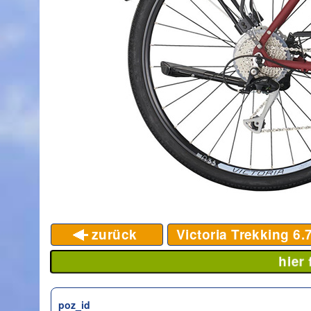
zurück
Victoria Trekking 6.
hier
poz_id