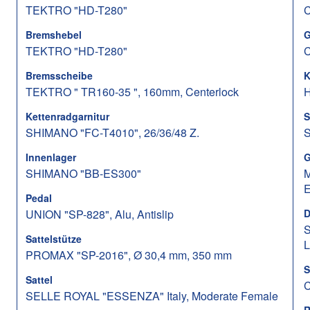
TEKTRO "HD-T280"
C
Bremshebel
G
TEKTRO "HD-T280"
C
Bremsscheibe
K
TEKTRO " TR160-35 ", 160mm, Centerlock
H
Kettenradgarnitur
S
SHIMANO "FC-T4010", 26/36/48 Z.
S
Innenlager
G
SHIMANO "BB-ES300"
M
Pedal
UNION "SP-828", Alu, Antislip
D
S
Sattelstütze
L
PROMAX "SP-2016", Ø 30,4 mm, 350 mm
S
Sattel
C
SELLE ROYAL "ESSENZA" Italy, Moderate Female