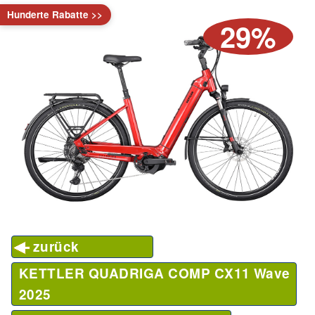
Hunderte Rabatte >>
29%
zurück
KETTLER QUADRIGA COMP CX11 Wave
2025