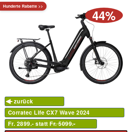
Hunderte Rabatte >>
44%
zurück
Corratec Life CX7 Wave
2024
Fr. 2899.- statt
Fr. 5099.-