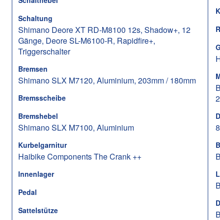
Schalthebel
K
Schaltung
Shimano Deore XT RD-M8100 12s, Shadow+, 12
R
Gänge, Deore SL-M6100-R, Rapidfire+,
G
Triggerschalter
H
Bremsen
M
Shimano SLX M7120, Aluminium, 203mm / 180mm
B
Bremsscheibe
2
Bremshebel
D
Shimano SLX M7100, Aluminium
Kurbelgarnitur
B
Haibike Components The Crank ++
B
Innenlager
L
B
Pedal
D
Sattelstütze
B