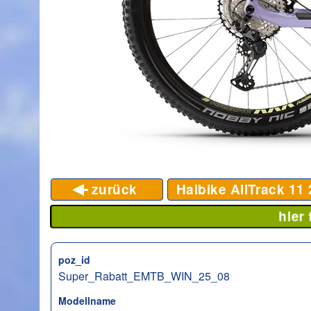
zurück
Haibike AllTrack 11
hier
poz_id
Super_Rabatt_EMTB_WIN_25_08
Modellname