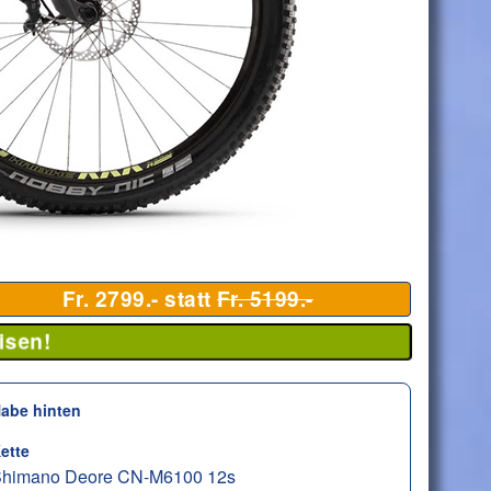
Fr. 2799.- statt
Fr. 5199.-
isen!
abe hinten
ette
himano Deore CN-M6100 12s