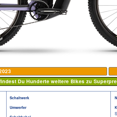
2023
 findest Du Hunderte weitere Bikes zu Superpre
Schaltwerk
N
Umwerfer
K
S