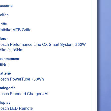
assette
eifen
riffe
aibike MTB Griffe
otor
osch Performance Line CX Smart System, 250W,
5km/h, 85Nm
rehmoment
85Nm
atterie
osch PowerTube 750Wh
adegerät
osch Standard Charger 4Ah
isplay
osch LED Remote