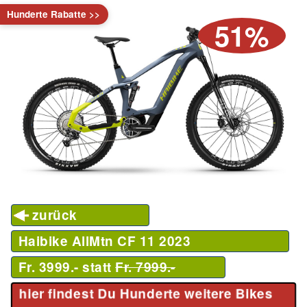
Hunderte Rabatte >>
51%
zurück
Haibike AllMtn CF 11
2023
Fr. 3999.- statt
Fr. 7999.-
hier findest Du Hunderte weitere Bikes