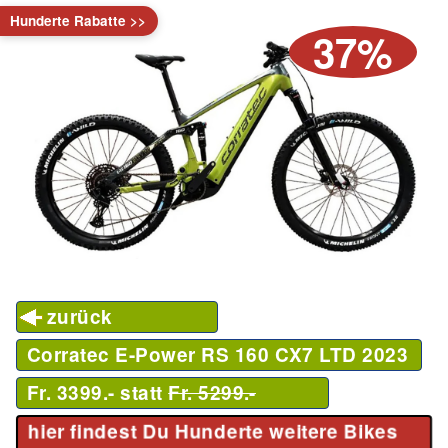
Hunderte Rabatte >>
37%
zurück
Corratec E-Power RS 160 CX7 LTD
2023
Fr. 3399.- statt
Fr. 5299.-
hier findest Du Hunderte weitere Bikes