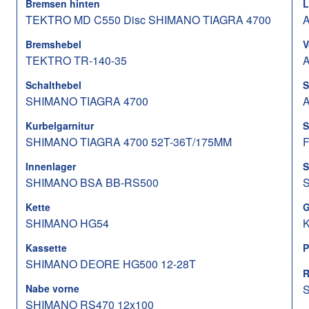
Bremsen hinten
L
TEKTRO MD C550 Disc SHIMANO TIAGRA 4700
A
Bremshebel
V
TEKTRO TR-140-35
A
Schalthebel
S
SHIMANO TIAGRA 4700
A
Kurbelgarnitur
S
SHIMANO TIAGRA 4700 52T-36T/175MM
F
Innenlager
S
SHIMANO BSA BB-RS500
Kette
G
SHIMANO HG54
Kassette
P
SHIMANO DEORE HG500 12-28T
R
Nabe vorne
S
SHIMANO RS470 12x100