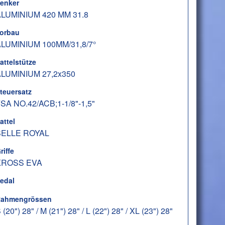
enker
LUMINIUM 420 MM 31.8
orbau
LUMINIUM 100MM/31,8/7°
attelstütze
LUMINIUM 27,2x350
teuersatz
SA NO.42/ACB;1-1/8"-1,5"
attel
SELLE ROYAL
riffe
KROSS EVA
edal
ahmengrössen
 (20") 28" / M (21") 28" / L (22") 28" / XL (23") 28"