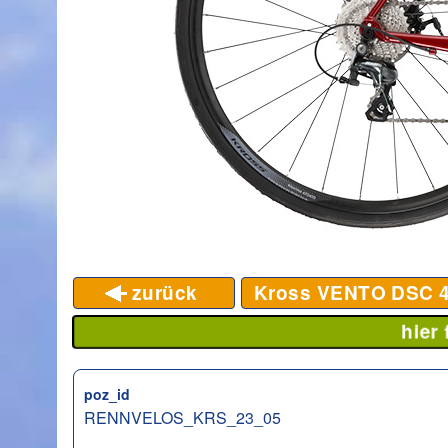
zurück
Kross VENTO DSC 4
hier
poz_id
RENNVELOS_KRS_23_05