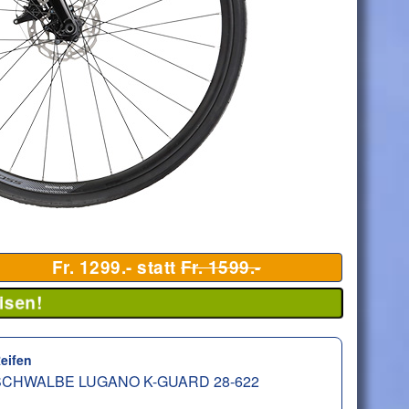
Fr. 1299.- statt
Fr. 1599.-
isen!
eifen
SCHWALBE LUGANO K-GUARD 28-622