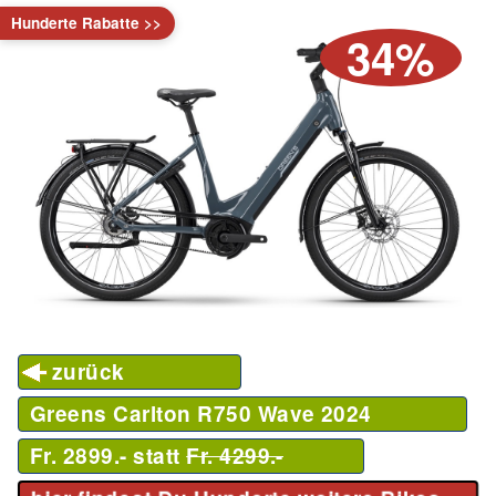
Hunderte Rabatte >>
34%
zurück
Greens Carlton R750 Wave
2024
Fr. 2899.- statt
Fr. 4299.-