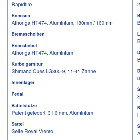
Rapidfire
2
Bremsen
B
Alhonga HT474, Aluminium, 180mm / 160mm
B
Bremsscheiben
L
B
Bremshebel
Alhonga HT474, Aluminium
D
B
Kurbelgarnitur
Shimano Cues LG300-9, 11-41 Zähne
D
ü
Innenlager
S
Pedal
S
Sattelstütze
S
Patent gefedert, 31.6 mm, Aluminium
H
Sattel
S
Selle Royal Viento
A