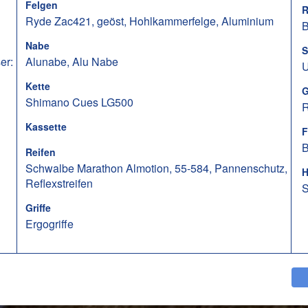
Felgen
R
Ryde Zac421, geöst, Hohlkammerfelge, Aluminium
B
Nabe
S
er:
Alunabe, Alu Nabe
U
Kette
G
Shimano Cues LG500
R
Kassette
F
B
Reifen
Schwalbe Marathon Almotion, 55-584, Pannenschutz,
H
Reflexstreifen
S
Griffe
Ergogriffe