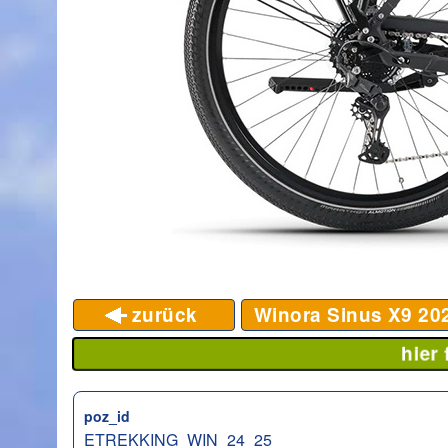
zurück
Winora Sinus X9
20
hier
poz_id
ETREKKING_WIN_24_25