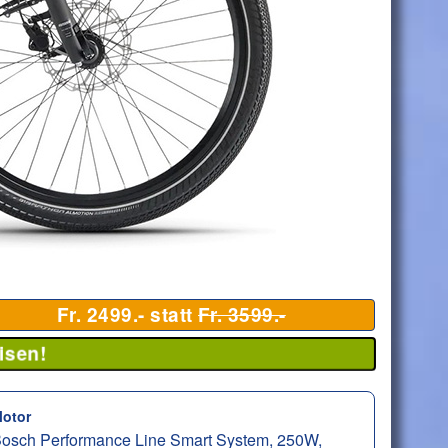
Fr. 2499.- statt
Fr. 3599.-
isen!
otor
osch Performance Line Smart System, 250W,