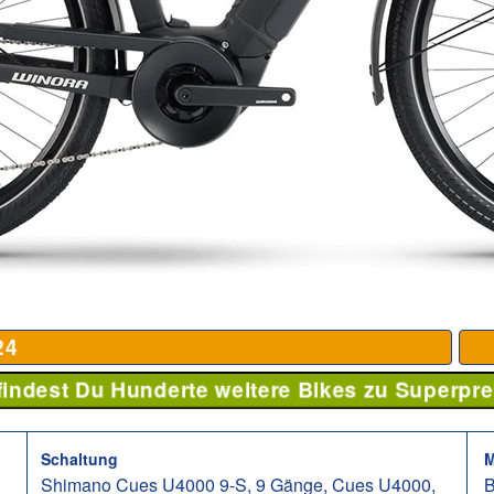
24
 findest Du Hunderte weitere Bikes zu Superpre
Schaltung
M
Shimano Cues U4000 9-S, 9 Gänge, Cues U4000,
B