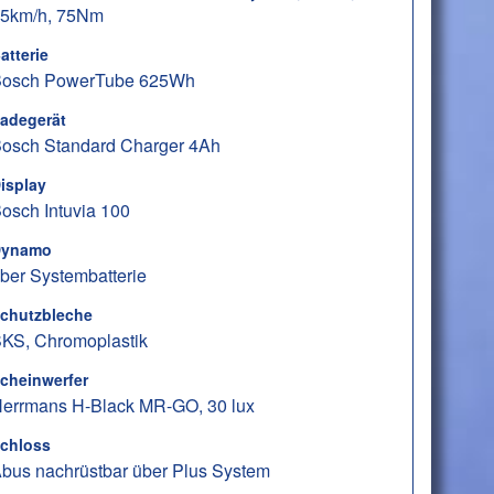
5km/h, 75Nm
atterie
osch PowerTube 625Wh
adegerät
osch Standard Charger 4Ah
isplay
osch Intuvia 100
ynamo
ber Systembatterie
chutzbleche
KS, Chromoplastik
cheinwerfer
errmans H-Black MR-GO, 30 lux
chloss
bus nachrüstbar über Plus System