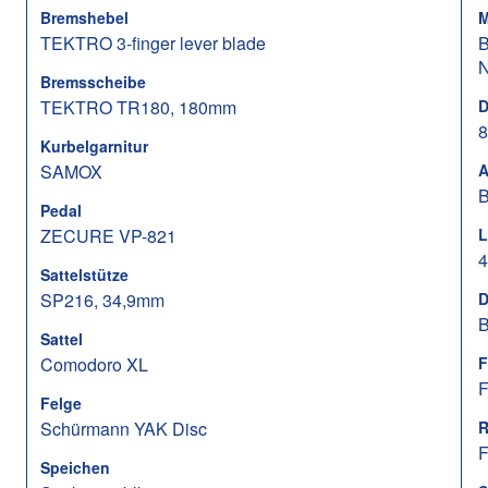
Bremshebel
M
TEKTRO 3-finger lever blade
B
Bremsscheibe
TEKTRO TR180, 180mm
D
Kurbelgarnitur
SAMOX
A
B
Pedal
ZECURE VP-821
L
4
Sattelstütze
SP216, 34,9mm
D
B
Sattel
Comodoro XL
F
F
Felge
Schürmann YAK Disc
R
F
Speichen