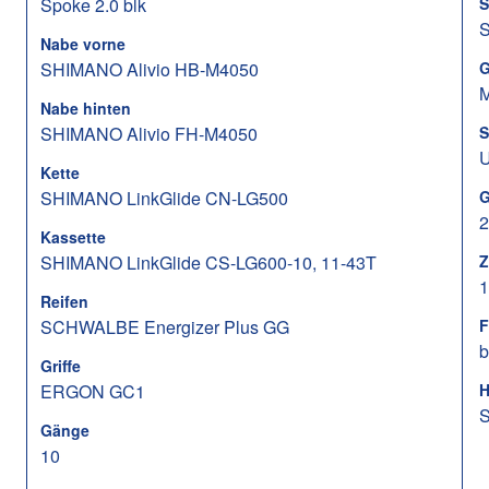
Spoke 2.0 blk
S
Nabe vorne
SHIMANO Alivio HB-M4050
G
M
Nabe hinten
SHIMANO Alivio FH-M4050
S
Kette
SHIMANO LinkGlide CN-LG500
G
2
Kassette
SHIMANO LinkGlide CS-LG600-10, 11-43T
Z
1
Reifen
SCHWALBE Energizer Plus GG
F
b
Griffe
ERGON GC1
H
S
Gänge
10