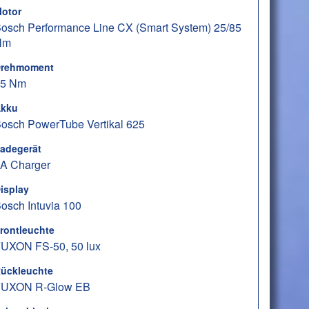
otor
osch Performance Line CX (Smart System) 25/85
Nm
rehmoment
85 Nm
kku
osch PowerTube Vertikal 625
adegerät
A Charger
isplay
osch Intuvia 100
rontleuchte
UXON FS-50, 50 lux
ückleuchte
UXON R-Glow EB