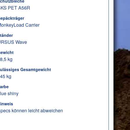
chutzbleche
SKS PET A56R
epäckträger
onkeyLoad Carrier
tänder
URSUS Wave
ewicht
8,5 kg
ulässiges Gesamtgewicht
45 kg
arbe
lue shiny
inweis
pecs können leicht abweichen