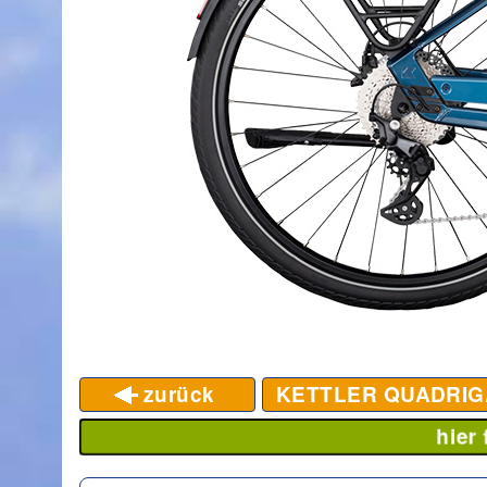
zurück
KETTLER QUADRIGA
hier