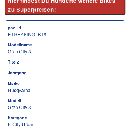
hier findest Du Hunderte weitere Bikes
zu Superpreisen!
poz_id
ETREKKING_B16_
Modellname
Gran City 3
Titel2
Jahrgang
Marke
Husqvarna
Modell
Gran City 3
Kategorie
E-City Urban