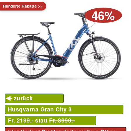
Hunderte Rabatte >>
46%
zurück
Husqvarna Gran City 3
Fr. 2199.- statt
Fr. 3999.-