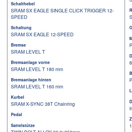
Schalthebel
SRAM SX EAGLE SINGLE CLICK TRIGGER 12-
R
SPEED
Schaltung
G
SRAM SX EAGLE 12-SPEED
M
Bremse
P
SRAM LEVEL T
D
Bremsanlage vorne
SRAM LEVEL T 180 mm
B
Bremsanlage hinten
P
SRAM LEVEL T 160 mm
L
Kurbel
D
SRAM X-SYNC 38T Chainring
I
Pedal
Z
Sattelstütze
1