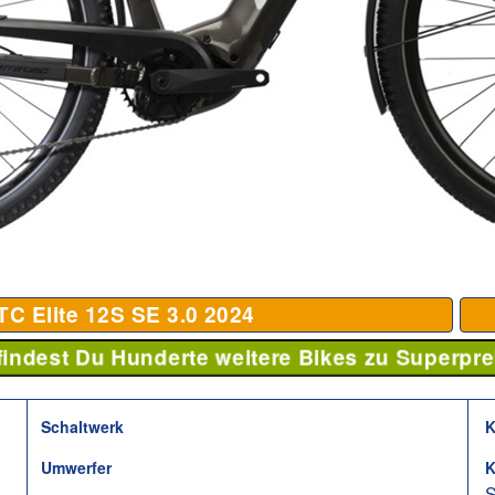
C Elite 12S SE 3.0
2024
 findest Du Hunderte weitere Bikes zu Superpre
Schaltwerk
K
Umwerfer
K
S