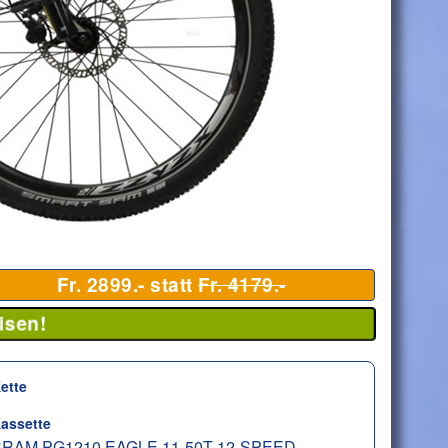
Fr. 2899.- statt
Fr. 4179.-
isen!
ette
assette
RAM PG1210 EAGLE 11-50T 12-SPEED