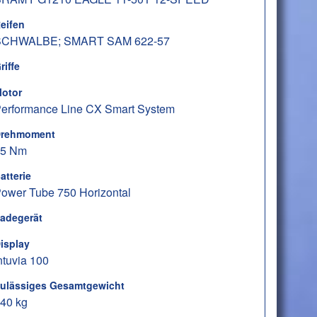
eifen
SCHWALBE; SMART SAM 622-57
riffe
otor
erformance Line CX Smart System
rehmoment
85 Nm
atterie
ower Tube 750 Horizontal
adegerät
isplay
ntuvia 100
ulässiges Gesamtgewicht
40 kg