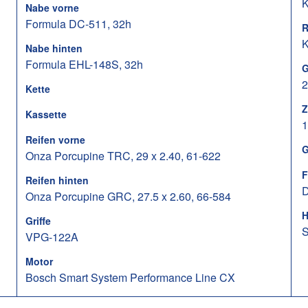
K
Nabe vorne
Formula DC-511, 32h
R
K
Nabe hinten
Formula EHL-148S, 32h
G
2
Kette
Z
Kassette
1
Reifen vorne
G
Onza Porcupine TRC, 29 x 2.40, 61-622
F
Reifen hinten
D
Onza Porcupine GRC, 27.5 x 2.60, 66-584
H
Griffe
S
VPG-122A
Motor
Bosch Smart System Performance Line CX