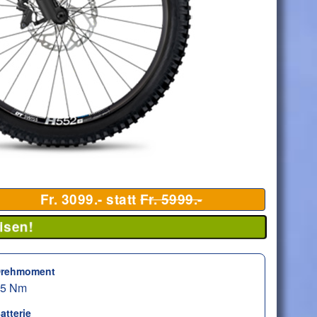
Fr. 3099.- statt
Fr. 5999.-
isen!
rehmoment
85 Nm
atterie