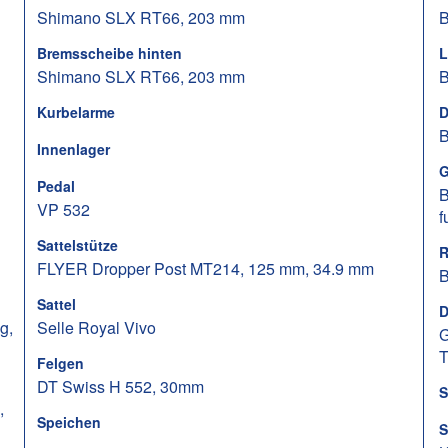
Shimano SLX RT66, 203 mm
B
Bremsscheibe hinten
L
Shimano SLX RT66, 203 mm
B
Kurbelarme
D
B
Innenlager
G
Pedal
B
VP 532
f
Sattelstütze
R
FLYER Dropper Post MT214, 125 mm, 34.9 mm
B
Sattel
D
g,
Selle Royal Vivo
G
T
Felgen
DT Swiss H 552, 30mm
S
,
Speichen
S