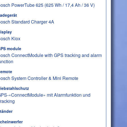
osch PowerTube 625 (625 Wh / 17,4 Ah / 36 V)
adegerät
osch Standard Charger 4A
isplay
osch Kiox
PS module
osch ConnectModule with GPS tracking and alarm
unction
emote
osch System Controller & Mini Remote
iebstahlschutz
PS-«ConnectModule» mit Alarmfunktion und
racking
tänder
cheinwerfer