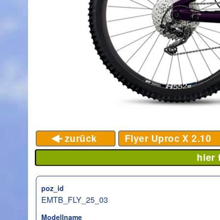
zurück
Flyer Uproc X 2.10
hier
poz_id
EMTB_FLY_25_03
Modellname