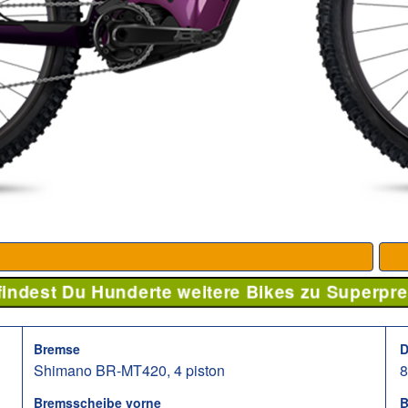
 findest Du Hunderte weitere Bikes zu Superpre
Bremse
D
Shimano BR-MT420, 4 piston
Bremsscheibe vorne
B