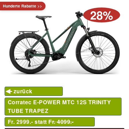
Hunderte Rabatte >>
28%
zurück
Corratec E-POWER MTC 12S TRINITY
TUBE TRAPEZ
Fr. 2999.- statt
Fr. 4099.-