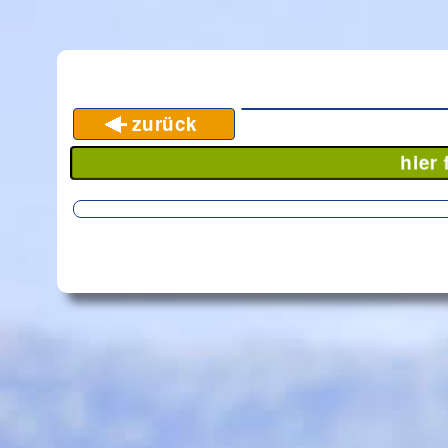
zurück
hier